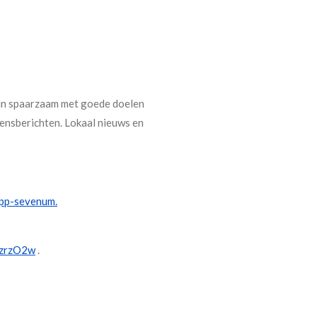
zijn spaarzaam met goede doelen
ensberichten. Lokaal nieuws en
pp-sevenum.
nzrzO2w
.