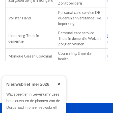
Zorgboerderij d'n Bongerd
htt
Zorgboerderij
Personal care service DB
Vorster Hand
ouderen en verstandelijke
htt
beperking
Personal care service
Lindezorg Thuis in
htt
Thuis in dementie Welzijn
dementie
pro
Zorg en Wonen
Counseling & mental
Monique Giesen Coaching
htt
health
Evelien Denessen Yoga
Yoga studio
htt
Praktijk
Zonnebloem
Algemeen welzijn
htt
×
Nieuwsbrief mei 2026
Tand Unique
Tandartsenpraktijk
htt
Wat speelt er in Sevenum? Lees
het nieuws en de plannen van de
Gonnie Eijkemans
Tandartsenpraktijk
htt
Dorpsraad in onze nieuwsbrief!
Kinder Fysiotherapie