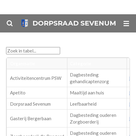
Ga
direct
DORPSRAAD SEVENUM
naar
de
hoofdinhoud
Organisatie
Categorie
Inf
Dagbesteding
Activiteitencentrum PSW
htt
gehandicaptenzorg
Apetito
Maaltijd aan huis
htt
Dorpsraad Sevenum
Leefbaarheid
htt
Dagbesteding ouderen
Gasterij Bergerbaan
htt
Zorgboerderij
Dagbesteding ouderen